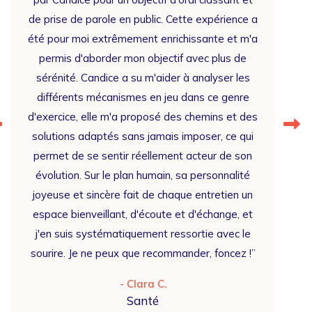
tre
de prise de parole en public. Cette expérience a
'Personn
sur
été pour moi extrêmement enrichissante et m'a
partic
permis d'aborder mon objectif avec plus de
dynamis
e
sérénité. Candice a su m'aider à analyser les
conscie
différents mécanismes en jeu dans ce genre
m’a 
d'exercice, elle m'a proposé des chemins et des
comp
ion
solutions adaptés sans jamais imposer, ce qui
atouts.
qui
permet de se sentir réellement acteur de son
son expe
 de
évolution. Sur le plan humain, sa personnalité
joyeuse et sincère fait de chaque entretien un
espace bienveillant, d'écoute et d'échange, et
j'en suis systématiquement ressortie avec le
sourire. Je ne peux que recommander, foncez !”
- Clara C.
Santé