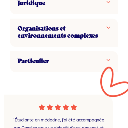
Juridique
Organisations et
environnements complexes
Particulier
able
“Étudiante en médecine, j'ai été accompagnée
“J’ai
 qui
par Candice pour un objectif d'oral classant et
Can